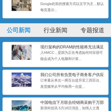
利
Google此前的搜索方式以文字为主，默认
每页显示...
公司新闻
行业新闻
专题报道
现行架构的DRAM的性能将无法满足
处理器的需要
入HMCC，是因为正在考虑如何对应很可
能会成为个人电脑和计算...
高速主轴油-5.3
我们公司所有负责电子商务客户供应
链的同事
...
订单量从单次一两百台提升至三四百台、
发货频率从平均每周一次提...
中国电信下月联合经销商采购千万部
特级锭子油
智能手机
新浪科技讯 5月18日消息，知情人士透