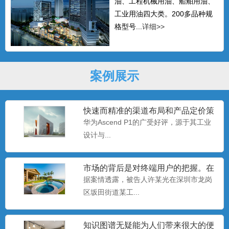
油、工程机械用油、船舶用油、
工业用油四大类。200多品种规
格型号...
详细>>
案例展示
快速而精准的渠道布局和产品定价策
略
华为Ascend P1的广受好评，源于其工业
设计与...
市场的背后是对终端用户的把握。在
移动互联网时代，
据案情透露，被告人许某光在深圳市龙岗
区坂田街道某工...
知识图谱无疑能为人们带来很大的便